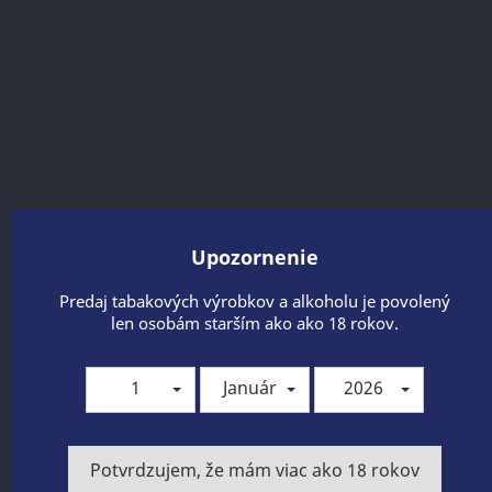
Upozornenie
Predaj tabakových výrobkov a alkoholu je povolený
MARLBORO 100'S RED BOX
len osobám starším ako ako 18 rokov.
Cigarety s dlhším formátom s vysoko kvalitnou
tabakovou zmesou jemnej chuti v tvrdom balení.
1
Január
2026
Zdieľať
Potvrdzujem, že mám viac ako 18 rokov