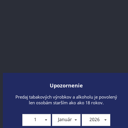
Winston CLASSIC 100 BOX
Upozornenie
Predaj tabakových výrobkov a alkoholu je povolený
len osobám starším ako ako 18 rokov.
Winston CLASSIC KING SIZE BOX
1
Január
2026