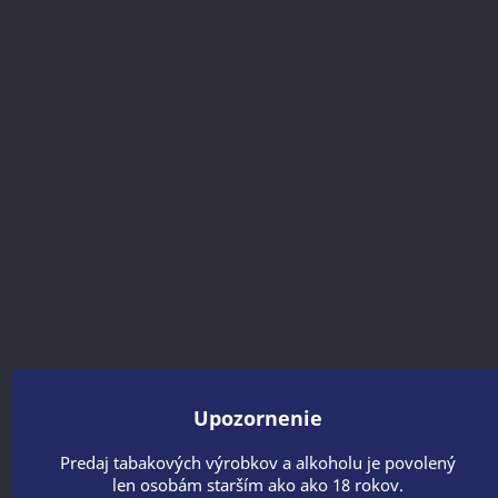



DAVIDOFF
Najobľúbenejšia značka cigariet na svete od
spoločnosti Imperial Tobacco.
Ospravedlňujeme sa za nepríjemnosti.
Nájdite znova to, čo hľadáte
Upozornenie

Predaj tabakových výrobkov a alkoholu je povolený
len osobám starším ako ako 18 rokov.