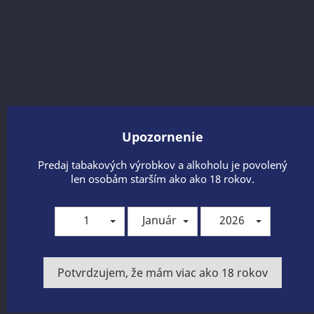
Upozornenie
Predaj tabakových výrobkov a alkoholu je povolený
len osobám starším ako ako 18 rokov.
OLMECA SILVER 38% 1 L
1
Január
2026
Zdieľať
Potvrdzujem, že mám viac ako 18 rokov