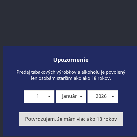
Upozornenie
Predaj tabakových výrobkov a alkoholu je povolený
len osobám starším ako ako 18 rokov.
BUSHMILLS BLACK BUSH 40% 1 L
1
Január
2026
Zdieľať
Potvrdzujem, že mám viac ako 18 rokov